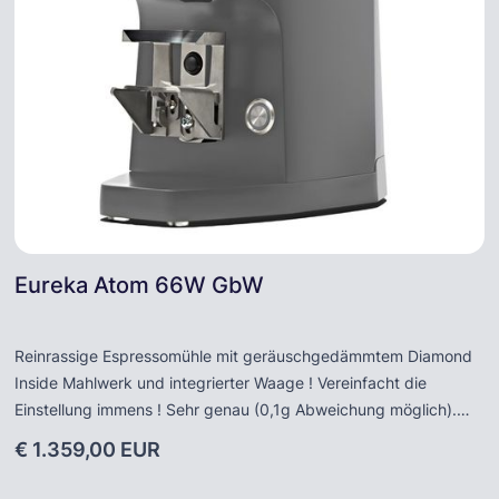
Eureka Atom 66W GbW
Reinrassige Espressomühle mit geräuschgedämmtem Diamond
Inside Mahlwerk und integrierter Waage ! Vereinfacht die
Einstellung immens ! Sehr genau (0,1g Abweichung möglich).
Sehr hohe Produktionsleistung und Haltbarkeit durch Diamond
€ 1.359,00 EUR
Insider Mahlwerk. Großes und einfach zu bedienendes Touch-
Display. Lüftungsschlitze sorgen für Schutz gegen Überhitzung.