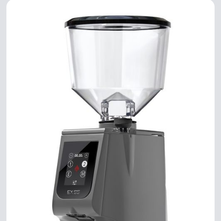
lang in Dichlormethan. Das Extraktionsmittel (Lösungsmittel)
wird anschließend abgegossen und Restbestände werden in
einem weitere 10 Stunden andauernden Trocknungsschritt
entfernt. Der typische, intensive Espressogeschmack kann hier
jedoch dank des niedrigen Koffeingehalts von weniger als 0,1%
zu jeder Tageszeit genossen werden. Auch als Cafe Creme ein
Genuss und ideal auch für den Einsatz im Vollautomaten. --
Entkoffeinierter Kaffee darf in der EU noch 0,1% Koffein
beinhalten, bei einem Koffeingehalt unter 0,08% darf er sich als
koffeinfrei bezeichnen.--