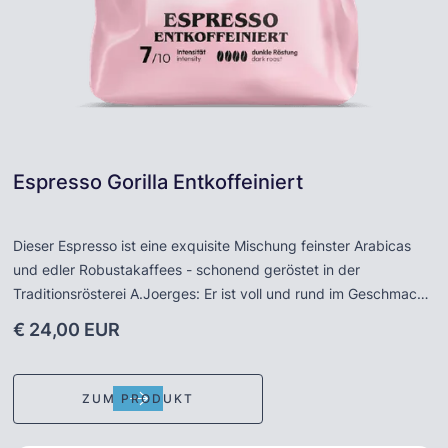
Espresso Gorilla Entkoffeiniert
Dieser Espresso ist eine exquisite Mischung feinster Arabicas
und edler Robustakaffees - schonend geröstet in der
Traditionsrösterei A.Joerges: Er ist voll und rund im Geschmack
aber wie alle "Gorillas" ein echter Espresso. Herdplatte,
€ 24,00 EUR
Vollautomat oder Siebträger – der Gorilla Entkoff. überzeugt
immer. DER „Gastronomie-Caffè“ - nur eben fast ohne Koffein.
Die Bohnen werden mithilfe eines natürlichen Lösungsmittels
ZUM PRODUKT
entkoffeiniert. Hier quellen die Bohnen erst für 30 Minuten in
heißem Wasserdampf, anschließend kommen sie 10 Stunden