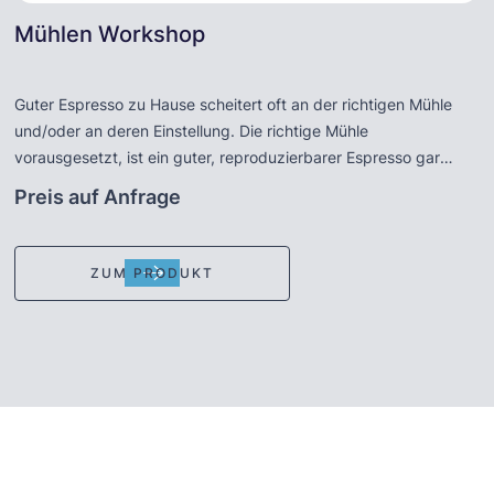
Mühlen Workshop
Guter Espresso zu Hause scheitert oft an der richtigen Mühle
und/oder an deren Einstellung. Die richtige Mühle
vorausgesetzt, ist ein guter, reproduzierbarer Espresso gar
nicht so schwer. Lassen Sie sich von unserem erfahrenen Barista
Preis auf Anfrage
die funktionsweise einer Mühle erklären - Einstellung und
Bezüge unter verschiedenen Voraussetzungen sowie die
Auswirkungen bei Verwendung verschiedener Sorten und
ZUM PRODUKT
Mischungen. Nach Absprache auch an Ihrer eigenen Mühle !
Dauer ca. 1,5 Stunden. Gern führen wir für Sie als Firmen-,
Gruppen- oder Familien-Event einen Mühlen-Workshop durch.
Mindestteilnehmer: 6 Personen.