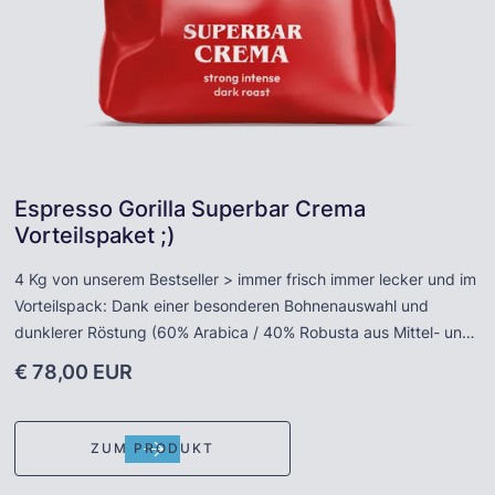
Espresso Gorilla Superbar Crema
Vorteilspaket ;)
4 Kg von unserem Bestseller > immer frisch immer lecker und im
Vorteilspack: Dank einer besonderen Bohnenauswahl und
dunklerer Röstung (60% Arabica / 40% Robusta aus Mittel- und
Südamerika) bietet dieser Spitzen-Espresso eine feste,
€ 78,00 EUR
rehbraune Crema sowie Holz- und Nussaromen - der Gorilla
schmeckt wie er aussieht: perfekt. Wir von der Skafi Espresso
Company empfehlen den „roten“ Gorilla für Espresso oder Caffè
ZUM PRODUKT
lungo. Gorilla ist die Hausmarke der Traditionsrösterei A.
Joerges aus Obertshausen (Hessen) und steht für exzellenten,