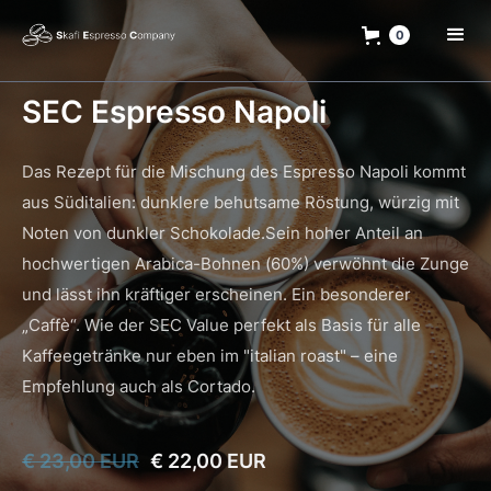
0
SEC Espresso Napoli
Das Rezept für die Mischung des Espresso Napoli kommt
aus Süditalien: dunklere behutsame Röstung, würzig mit
Noten von dunkler Schokolade.Sein hoher Anteil an
hochwertigen Arabica-Bohnen (60%) verwöhnt die Zunge
und lässt ihn kräftiger erscheinen. Ein besonderer
„Caffè“. Wie der SEC Value perfekt als Basis für alle
Kaffeegetränke nur eben im "italian roast" – eine
Empfehlung auch als Cortado.
€ 23,00 EUR
€ 22,00 EUR