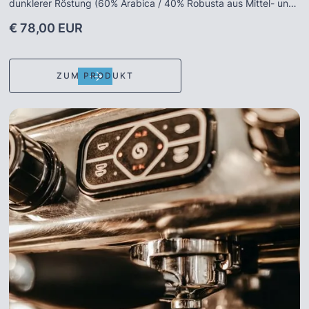
dunklerer Röstung (60% Arabica / 40% Robusta aus Mittel- und
Südamerika) bietet dieser Spitzen-Espresso eine feste,
€ 78,00 EUR
rehbraune Crema sowie Holz- und Nussaromen - der Gorilla
schmeckt wie er aussieht: perfekt. Wir von der Skafi Espresso
Company empfehlen den „roten“ Gorilla für Espresso oder Caffè
ZUM PRODUKT
lungo. Gorilla ist die Hausmarke der Traditionsrösterei A.
Joerges aus Obertshausen (Hessen) und steht für exzellenten,
"regionalen" Kaffeegenuss.