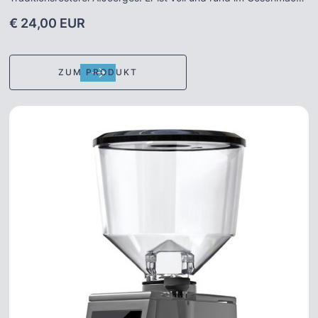
aber wie alle "Gorillas" ein echter Espresso. Herdplatte,
€ 24,00 EUR
Vollautomat oder Siebträger – der Gorilla Entkoff. überzeugt
immer. DER „Gastronomie-Caffè“ - nur eben fast ohne Koffein.
Die Bohnen werden mithilfe eines natürlichen Lösungsmittels
ZUM PRODUKT
entkoffeiniert. Hier quellen die Bohnen erst für 30 Minuten in
heißem Wasserdampf, anschließend kommen sie 10 Stunden
lang in Dichlormethan. Das Extraktionsmittel (Lösungsmittel)
wird anschließend abgegossen und Restbestände werden in
einem weitere 10 Stunden andauernden Trocknungsschritt
entfernt. Der typische, intensive Espressogeschmack kann hier
jedoch dank des niedrigen Koffeingehalts von weniger als 0,1%
zu jeder Tageszeit genossen werden. Auch als Cafe Creme ein
Genuss und ideal auch für den Einsatz im Vollautomaten. --
Entkoffeinierter Kaffee darf in der EU noch 0,1% Koffein
beinhalten, bei einem Koffeingehalt unter 0,08% darf er sich als
koffeinfrei bezeichnen.--