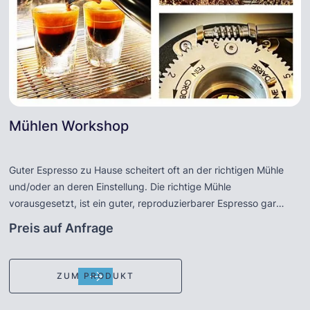
Mühlen Workshop
Guter Espresso zu Hause scheitert oft an der richtigen Mühle
und/oder an deren Einstellung. Die richtige Mühle
vorausgesetzt, ist ein guter, reproduzierbarer Espresso gar
nicht so schwer. Lassen Sie sich von unserem erfahrenen Barista
Preis auf Anfrage
die funktionsweise einer Mühle erklären - Einstellung und
Bezüge unter verschiedenen Voraussetzungen sowie die
Auswirkungen bei Verwendung verschiedener Sorten und
ZUM PRODUKT
Mischungen. Nach Absprache auch an Ihrer eigenen Mühle !
Dauer ca. 1,5 Stunden. Gern führen wir für Sie als Firmen-,