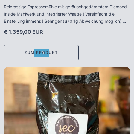
Reinrassige Espressomühle mit geräuschgedämmtem Diamond
Inside Mahlwerk und integrierter Waage ! Vereinfacht die
Einstellung immens ! Sehr genau (0,1g Abweichung möglich).
Sehr hohe Produktionsleistung und Haltbarkeit durch Diamond
€ 1.359,00 EUR
Insider Mahlwerk. Großes und einfach zu bedienendes Touch-
Display. Lüftungsschlitze sorgen für Schutz gegen Überhitzung.
Die ideale Lösung für Haushalt als auch Gewerbe.
ZUM PRODUKT