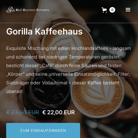
0
Gorilla Kaffeehaus
Exquisite Mischung mit edlen Hochlandkaffees - langsam
und schonend bei niedrigen Temperaturen geröstet,
besticht dieser „Café“ durch feine Säuren und festen
„Körper“ und seine universelle Einsatzmöglichkeit: Filter,
Siebträger oder Vollautomat – dieser Kaffee besteht
überall!
€ 23,00 EUR
€ 22,00 EUR