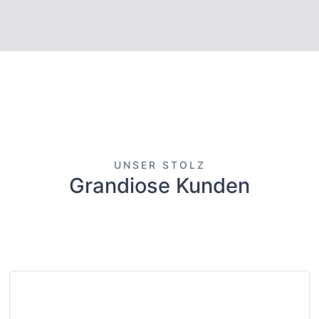
Gruppen- oder Familien-Event einen Mühlen-Workshop durch.
Mindestteilnehmer: 6 Personen.
UNSER STOLZ
Grandiose Kunden