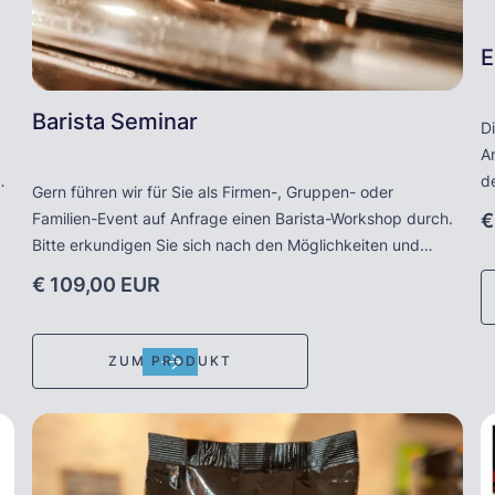
E
Barista Seminar
Di
A
0%
de
Gern führen wir für Sie als Firmen-, Gruppen- oder
n-
Ge
€
Familien-Event auf Anfrage einen Barista-Workshop durch.
He
Bitte erkundigen Sie sich nach den Möglichkeiten und
E
Konditionen.
€ 109,00 EUR
eb
t
na
B
ZUM PRODUKT
a
Di
a
e
e