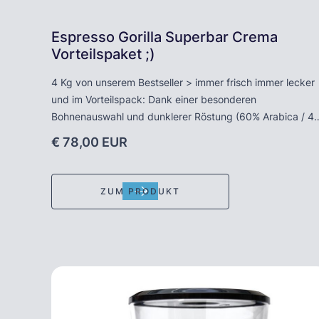
Espresso Gorilla Superbar Crema
Vorteilspaket ;)
4 Kg von unserem Bestseller > immer frisch immer lecker
und im Vorteilspack: Dank einer besonderen
Bohnenauswahl und dunklerer Röstung (60% Arabica / 4
Robusta aus Mittel- und Südamerika) bietet dieser Spitze
€ 78,00 EUR
Espresso eine feste, rehbraune Crema sowie Holz- und
Nussaromen - der Gorilla schmeckt wie er aussieht:
perfekt. Wir von der Skafi Espresso Company empfehlen
ZUM PRODUKT
den „roten“ Gorilla für Espresso oder Caffè lungo. Gorilla is
die Hausmarke der Traditionsrösterei A. Joerges aus
Obertshausen (Hessen) und steht für exzellenten,
"regionalen" Kaffeegenuss.