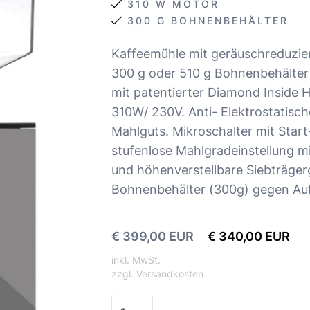
310 W MOTOR
300 G BOHNENBEHÄLTER
Kaffeemühle mit geräuschreduzier
300 g oder 510 g Bohnenbehälte
mit patentierter Diamond Inside 
310W/ 230V. Anti- Elektrostatis
Mahlguts. Mikroschalter mit Start
stufenlose Mahlgradeinstellung m
und höhenverstellbare Siebträger
Bohnenbehälter (300g) gegen Auf
€ 399,00 EUR
€ 340,00 EUR
inkl. MwSt.
zzgl. Versandkosten