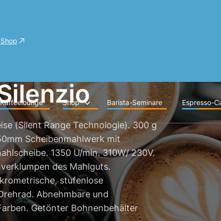
 Shop
Silenzio
Kaffeelounge
Shop
Barista-Seminare
Espresso-Ca
se (Silent Range Technologie). 300 g
. 50mm Scheibenmahlwerk mit
mahlscheibe. 1350 U/min. 310W/ 230V.
n verklumpen des Mahlguts.
ikrometrische, stufenlose
m Drehrad. Abnehmbare und
 Farben. Getönter Bohnenbehälter