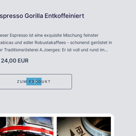
spresso Gorilla Entkoffeiniert
eser Espresso ist eine exquisite Mischung feinster
rabicas und edler Robustakaffees - schonend geröstet in
r Traditionsrösterei A.Joerges: Er ist voll und rund im
schmack aber wie alle "Gorillas" ein echter Espresso.
 24,00 EUR
rdplatte, Vollautomat oder Siebträger – der Gorilla
ntkoff. überzeugt immer. DER „Gastronomie-Caffè“ - nur
en fast ohne Koffein. Die Bohnen werden mithilfe eines
ZUM PRODUKT
türlichen Lösungsmittels entkoffeiniert. Hier quellen die
ohnen erst für 30 Minuten in heißem Wasserdampf,
nschließend kommen sie 10 Stunden lang in
chlormethan. Das Extraktionsmittel (Lösungsmittel) wird
nschließend abgegossen und Restbestände werden in
inem weitere 10 Stunden andauernden Trocknungsschritt
ntfernt. Der typische, intensive Espressogeschmack kann